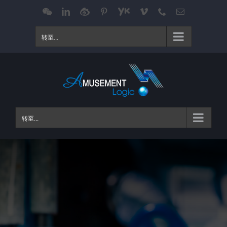
跳
WeChat
LinkedIn
Weibo
Pinterest
Youku
Vimeo
Phone
电
邮
过
内
转至...
容
转至...