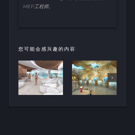
MEP工程师。
您可能会感兴趣的内容:
园中
用于亲水建
天然梯田泳
和养
筑的室内人
池
空间
造岩石