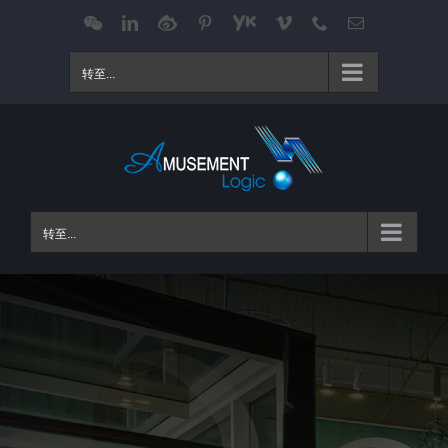
跳
WeChat
LinkedIn
Weibo
Pinterest
Youku
Vimeo
Phone
电
邮
过
内
转至...
容
转至...