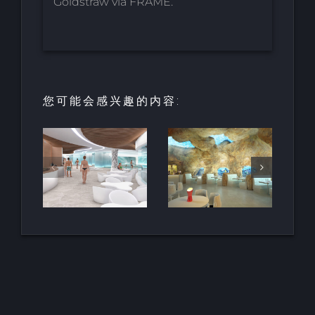
Goldstraw via FRAME.
您可能会感兴趣的内容:
园中
用于亲水建
天然梯田泳
和养
筑的室内人
池
空间
造岩石