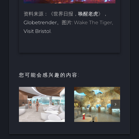
资料来源：《世界日报，
唤醒老虎
》，
Globetrender
。图片: Wake The Tiger,
Visit Bristol
.
您可能会感兴趣的内容:
园中
用于亲水建
天然梯田泳
和养
筑的室内人
池
空间
造岩石