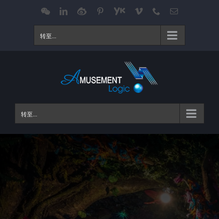
跳
WeChat
LinkedIn
Weibo
Pinterest
Youku
Vimeo
Phone
电
邮
过
内
转至...
容
转至...