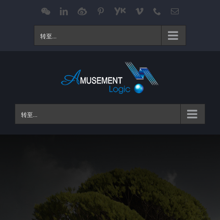
跳
WeChat
LinkedIn
Weibo
Pinterest
Youku
Vimeo
Phone
电
邮
过
内
转至...
容
转至...