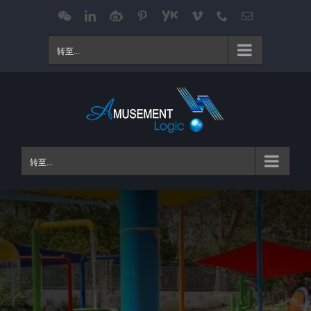
跳
WeChat
LinkedIn
Weibo
Pinterest
Youku
Vimeo
Phone
电
邮
过
内
转至...
容
转至...