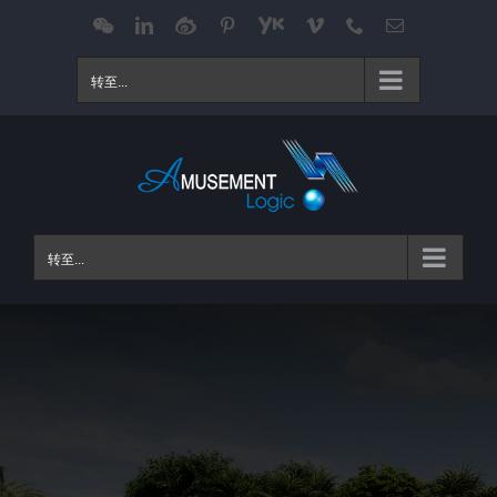
跳
WeChat
LinkedIn
Weibo
Pinterest
Youku
Vimeo
Phone
电
邮
过
内
转至...
容
转至...