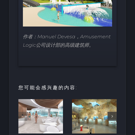
作者：Manuel Devesa，Amusement
Logic公司设计部的高级建筑师。
您可能会感兴趣的内容:
园中
用于亲水建
天然梯田泳
和养
筑的室内人
池
空间
造岩石