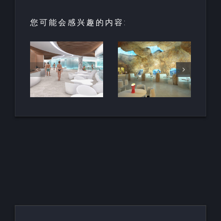
您可能会感兴趣的内容:
园中
用于亲水建
天然梯田泳
和养
筑的室内人
池
空间
造岩石