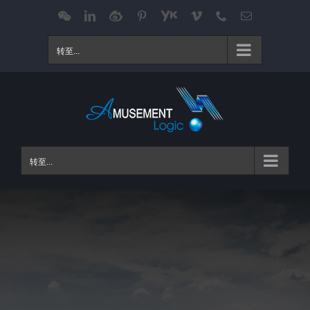
跳
WeChat
LinkedIn
Weibo
Pinterest
Youku
Vimeo
Phone
电
邮
过
内
转至...
容
转至...