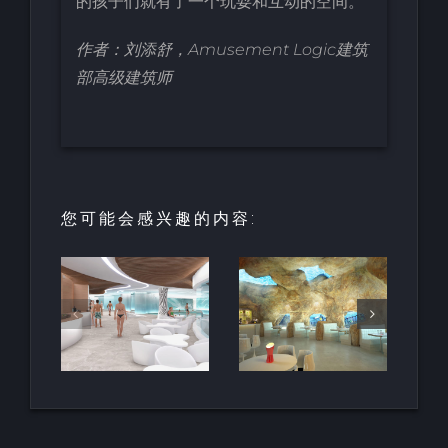
的孩子们就有了一个玩耍和互动的空间。
作者：刘添舒，Amusement Logic建筑
部高级建筑师
您可能会感兴趣的内容:
园中
用于亲水建
天然梯田泳
和养
筑的室内人
池
空间
造岩石