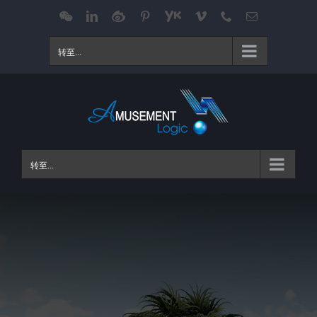
跳
WeChat
LinkedIn
Weibo
Pinterest
Youku
Vimeo
Phone
电
邮
过
内
转至...
容
转至...