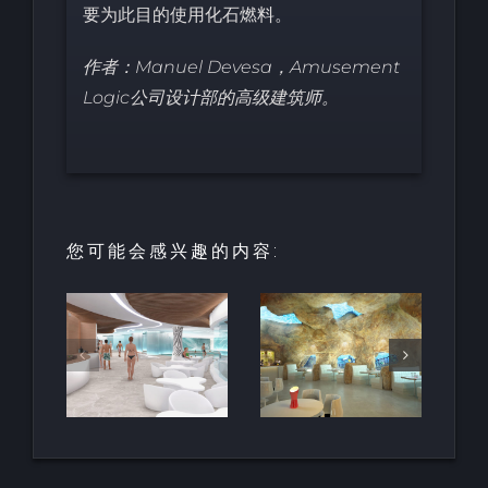
要为此目的使用化石燃料。
作者：Manuel Devesa，Amusement
Logic公司设计部的高级建筑师。
您可能会感兴趣的内容:
园中
用于亲水建
天然梯田泳
和养
筑的室内人
池
空间
造岩石