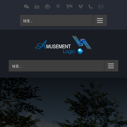
跳
WeChat
LinkedIn
Weibo
Pinterest
Youku
Vimeo
Phone
电
邮
过
内
转至...
容
转至...