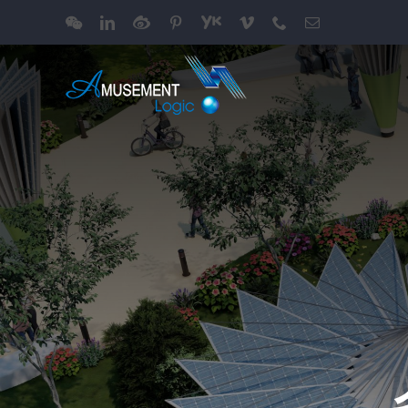
跳
WeChat
LinkedIn
Weibo
Pinterest
Youku
Vimeo
Phone
电
过
邮
内
容