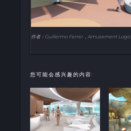
作者：Guillermo Ferrer，Amusement 
您可能会感兴趣的内容:
的放松和
用于亲水建筑的室内
空间
人造岩石