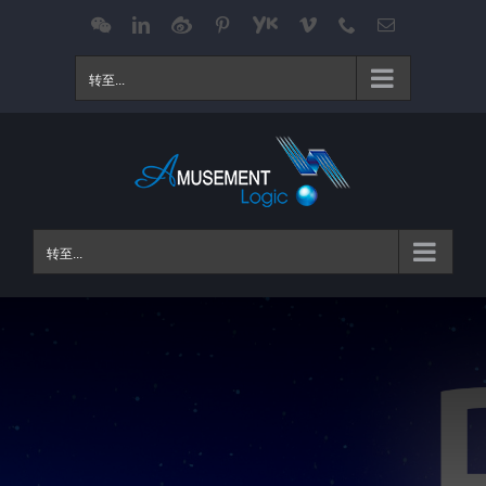
跳
WeChat
LinkedIn
Weibo
Pinterest
Youku
Vimeo
Phone
电
邮
过
内
转至...
容
转至...