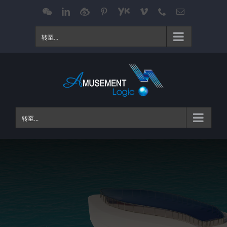
跳
WeChat
LinkedIn
Weibo
Pinterest
Youku
Vimeo
Phone
电
邮
过
内
转至...
容
转至...