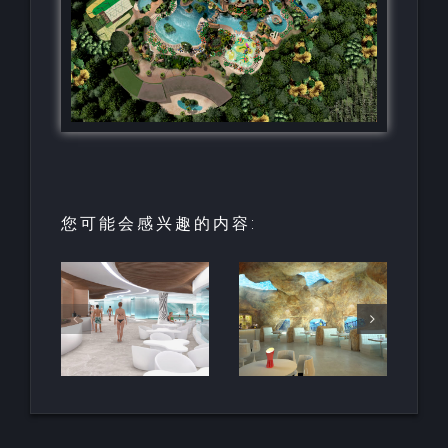
您可能会感兴趣的内容:
园中
用于亲水建
天然梯田泳
和养
筑的室内人
池
空间
造岩石