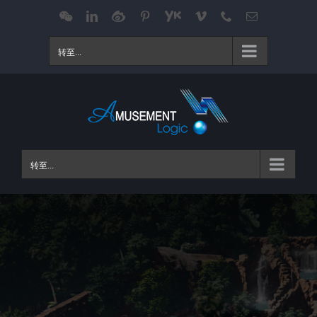
跳
WeChat
LinkedIn
Weibo
Pinterest
Youku
Vimeo
Phone
电
邮
过
内
转至...
容
转至...