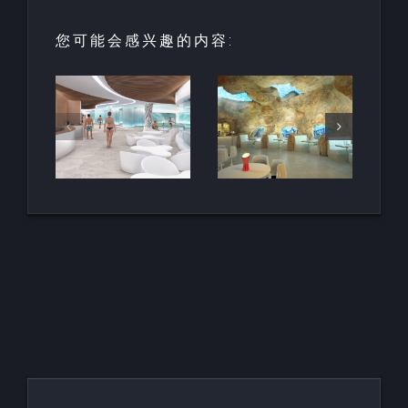
您可能会感兴趣的内容:
园中
用于亲水建
天然梯田泳
和养
筑的室内人
池
空间
造岩石