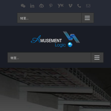
跳
WeChat
LinkedIn
Weibo
Pinterest
Youku
Vimeo
Phone
电
邮
过
内
转至...
容
转至...