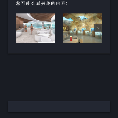
您可能会感兴趣的内容:
园中
用于亲水建
天然梯田泳
和养
筑的室内人
池
空间
造岩石