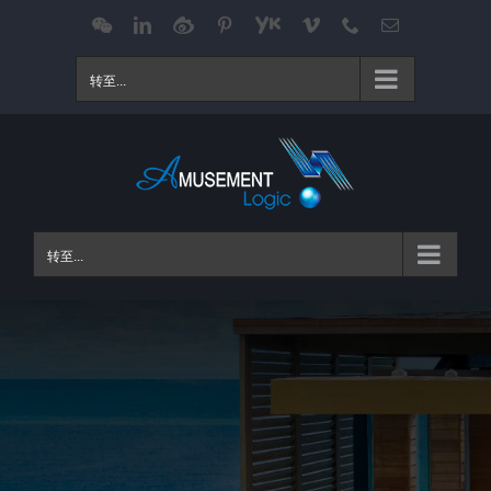
跳
WeChat
LinkedIn
Weibo
Pinterest
Youku
Vimeo
Phone
电
邮
过
内
转至...
容
转至...