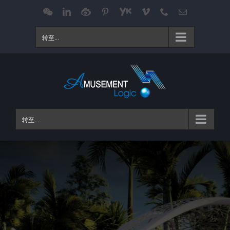
跳
WeChat
LinkedIn
Weibo
Pinterest
Youku
Vimeo
Phone
电
邮
过
内
转至...
容
转至...