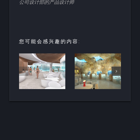
公司设计部的产品设计师
您可能会感兴趣的内容:
园中
用于亲水建
天然梯田泳
和养
筑的室内人
池
空间
造岩石