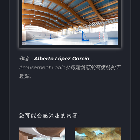
作者：
Alberto López García
，
Amusement Logic公司建筑部的高级结构工
程师。
您可能会感兴趣的内容:
园中
用于亲水建