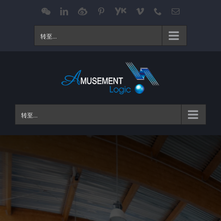
跳
WeChat
LinkedIn
Weibo
Pinterest
Youku
Vimeo
Phone
电
邮
过
内
转至...
容
转至...