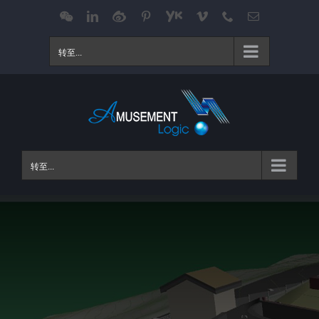
跳
WeChat
LinkedIn
Weibo
Pinterest
Youku
Vimeo
Phone
电
邮
过
内
转至...
容
转至...