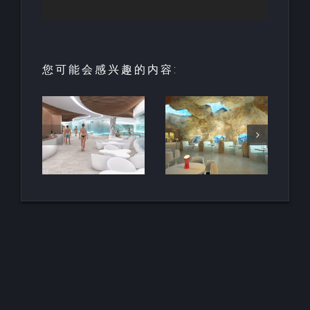
您可能会感兴趣的内容:
园中
用于亲水建
天然梯田泳
和养
筑的室内人
池
空间
造岩石