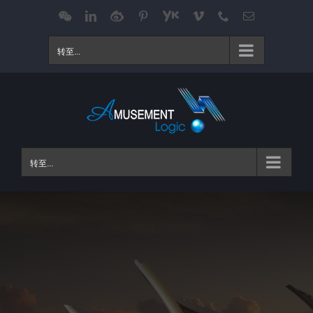
跳
WeChat
LinkedIn
Weibo
Pinterest
Youku
Vimeo
Phone
电
邮
过
内
转至...
容
转至...