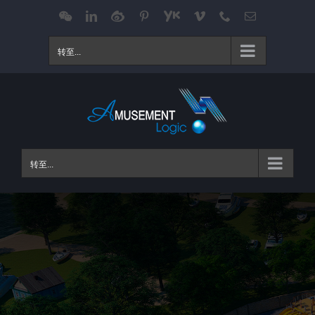
跳
WeChat
LinkedIn
Weibo
Pinterest
Youku
Vimeo
Phone
电
邮
过
内
转至...
容
转至...