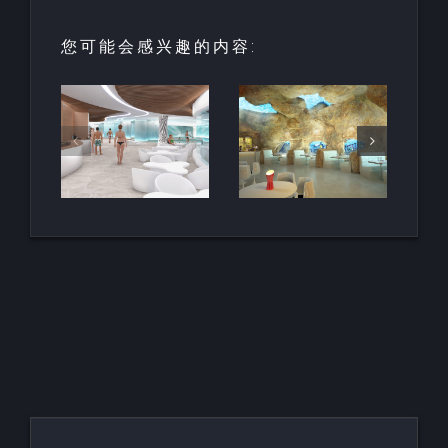
您可能会感兴趣的内容:
园中
用于亲水建
天然梯田泳
和养
筑的室内人
池
空间
造岩石