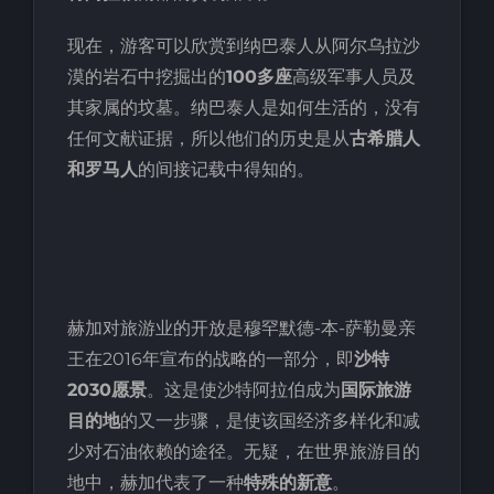
现在，游客可以欣赏到纳巴泰人从阿尔乌拉沙
漠的岩石中挖掘出的
100多座
高级军事人员及
其家属的坟墓。纳巴泰人是如何生活的，没有
任何文献证据，所以他们的历史是从
古希腊人
和罗马人
的间接记载中得知的。
赫加对旅游业的开放是穆罕默德-本-萨勒曼亲
王在2016年宣布的战略的一部分，即
沙特
2030愿景
。这是使沙特阿拉伯成为
国际旅游
目的地
的又一步骤，是使该国经济多样化和减
少对石油依赖的途径。无疑，在世界旅游目的
地中，赫加代表了一种
特殊的新意
。