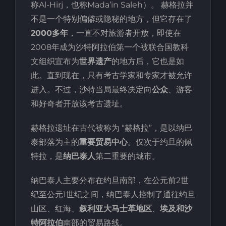
称Al-Hirj，也称Mada’in Saleh）。 赫格拉并
不是一个特别偏僻或隐秘的地方，但它存在了
2000多年
，一直不对旅游者开放，即使在
2008年成为沙特阿拉伯第一个被联合国教科
文组织宣布为
世界遗产
的地方后，它也是如
此。直到现在，只有考古学家和专家才被允许
进入。不过，沙特当局最终决定向
公众
、游客
和好奇者开放该考古遗址。
赫格拉遗址在古代被称为 “赫格拉”，是以纳巴
泰部落为主的
重要贸易中心
。仅次于约旦的佩
特拉，是
纳巴泰人
第二重要的城市。
纳巴泰人主要分布在约旦南部，在公元前2世
纪至公元1世纪之间，纳巴泰人控制了通往约旦
山区、红海、
叙利亚大马士革地区
、
埃及和沙
特阿拉伯
南部的贸易路线。