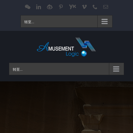
跳
WeChat
LinkedIn
Weibo
Pinterest
Youku
Vimeo
Phone
电
邮
过
内
转至...
容
转至...