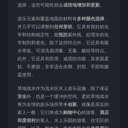
选择，这些可能性就会
成倍地增加和更新
。
游乐元素和覆盖地面的材料有
多种颜色选择
，
并几乎可以调整到
任何形状
。它具有很好的化
学和结构稳定性，能
抵抗
紫外线、处理水的化
学制剂和老化。除了这些特点外，它还具有吸
水率低、可清洗易消毒、无毒、极轻等特点。
此外，它还具有防滑、减震的功能，其表面柔
软、不磨损，非常适合赤脚、肘部、手部和膝
盖使用。
旱地戏水作为浅水区水上游乐设施，除了保证
安全
外，也是一个缓冲的空间。柔软旱地戏水
将为全球的娱乐场所带来
创新
。就像是亲近的
家人一般，它们将成为
购物中心
的游客、
酒店
和度假村
的客人、水上乐园的游客、住宅区的