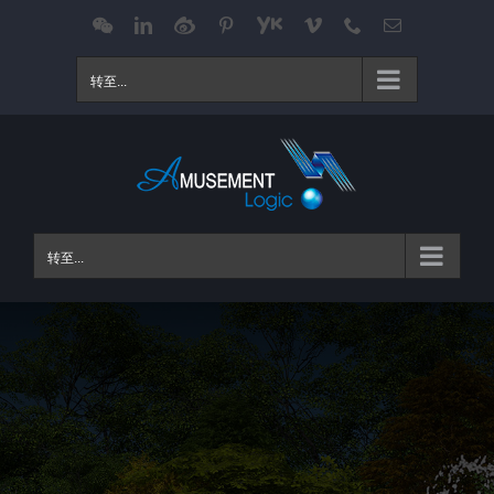
跳
WeChat
LinkedIn
Weibo
Pinterest
Youku
Vimeo
Phone
电
邮
过
内
转至...
容
转至...