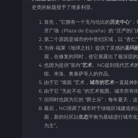
史类的标题授予了维多利亚。
首先，”它拥有一个无与伦比的
历史中心
“：
牙广场（Plaza de España）的 “庄
第二个原因是城市的中世纪区域，以 “杏仁
为肯-福莱《地球之柱》提供了灵感的
圣玛
观，在修复的同时，使它展露出了最深层的
也因为提供”室内”
艺术
。NG提到现代艺术的中
组、米洛、奥泰萨等人的作品。
由于它 “墙面 “艺术，
城市的艺术
一直延伸
由于它 “无处不在 “的艺术氛围。城市所有
但同时也因为它的 “爵士乐”：每年夏天，
最后，NG强调了城市对于绿植区域建造的
面，新的社区以
生态
平衡为基础进行城市化
为主”。