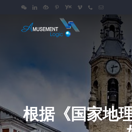
跳
WeChat
LinkedIn
Weibo
Pinterest
Youku
Vimeo
Phone
电
过
邮
内
容
根据《国家地