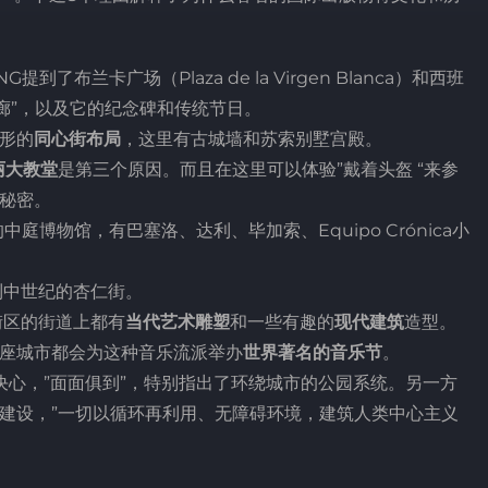
NG提到了布兰卡广场（Plaza de la Virgen Blanca）和西班
严的门廊”，以及它的纪念碑和传统节日。
”形的
同心街布局
，这里有古城墙和苏索别墅宫殿。
丽大教堂
是第三个原因。而且在这里可以体验”戴着头盔 “来参
秘密。
庭博物馆，有巴塞洛、达利、毕加索、Equipo Crónica小
到中世纪的杏仁街。
街区的街道上都有
当代艺术雕塑
和一些有趣的
现代建筑
造型。
这座城市都会为这种音乐流派举办
世界著名的音乐节
。
决心，”面面俱到”，特别指出了环绕城市的公园系统。另一方
建设，”一切以循环再利用、无障碍环境，建筑人类中心主义