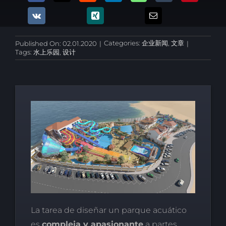
Categories:
企业新闻
,
文章
Published On: 02.01.2020
|
|
Tags:
水上乐园
,
设计
La tarea de diseñar un parque acuático
es
compleja y apasionante
a partes