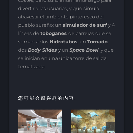
costes, pero suficientemente largo para
divertir a los usuarios, y que simula
atravesar el ambiente pintoresco del
pueblo sureño; un
simulador de surf
y 4
líneas de
toboganes
de carreras que se
suman a dos
Hidrotubos
, un
Tornado
,
dos
Body Slides
y un
Space Bowl
, y que
se inician en una única torre de salida
tematizada.
您可能会感兴趣的内容:
园中
用于亲水建
天然梯田泳
和养
筑的室内人
池