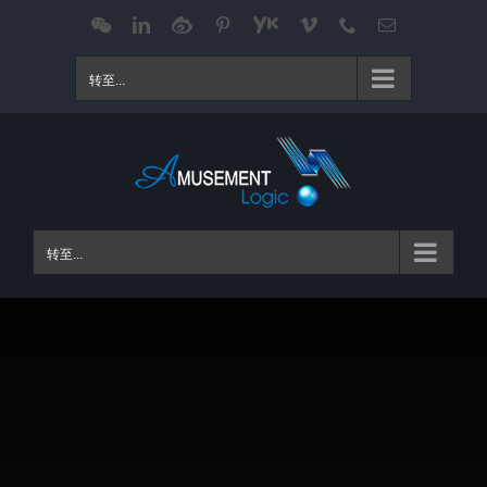
跳
WeChat
LinkedIn
Weibo
Pinterest
Youku
Vimeo
Phone
电
邮
过
内
转至...
容
转至...