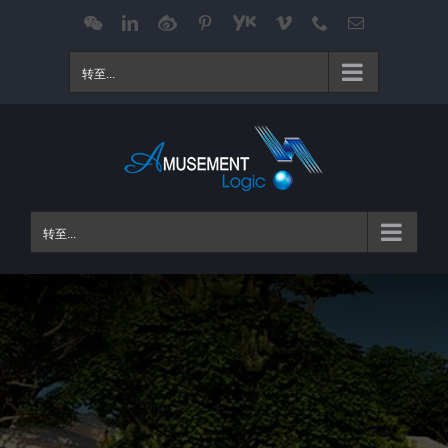
跳
WeChat
LinkedIn
Weibo
Pinterest
Youku
Vimeo
Phone
电
邮
过
内
转至...
容
转至...