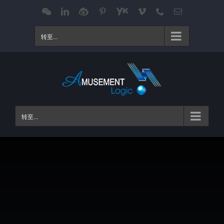
跳
WeChat
LinkedIn
Weibo
Pinterest
Youku
Vimeo
Phone
电
邮
过
内
转至...
容
转至...