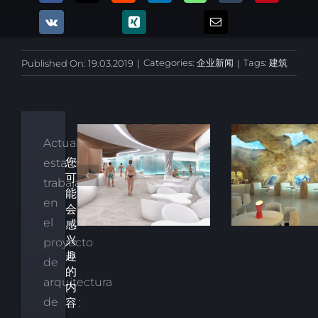
Categories:
企业新闻
Tags:
建筑
Published On: 19.03.2019
|
|
Actualmente
您
estamos
乐园中的放
用于亲水建筑的
可
天然
trabajando
养生的空间
室内人造岩石
能
en
会
el
感
兴
proyecto
趣
de
的
arquitectura
内
de
容: