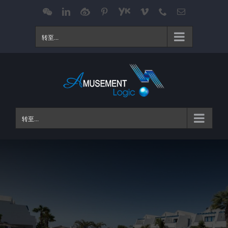
跳
WeChat
LinkedIn
Weibo
Pinterest
Youku
Vimeo
Phone
电
邮
过
内
转至...
容
转至...