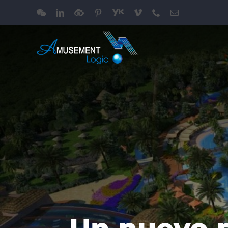
跳
WeChat
LinkedIn
Weibo
Pinterest
Youku
Vimeo
Phone
电
过
邮
内
容