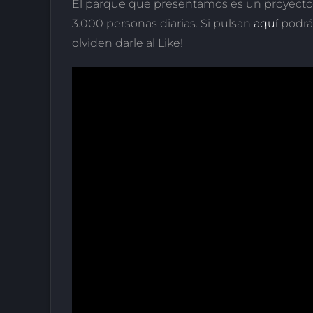
El parque que presentamos es un proyecto 
3.000 personas diarias. Si pulsan
aquí
podrán
olviden darle al Like!