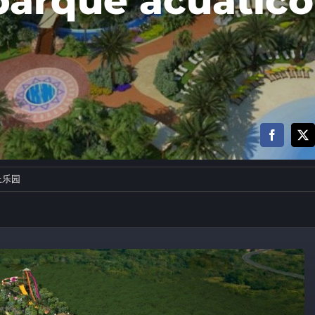
arque acuático
上乐园