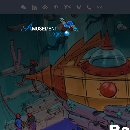
跳
WeChat
LinkedIn
Weibo
Pinterest
Youku
Vimeo
Phone
电
过
邮
内
容