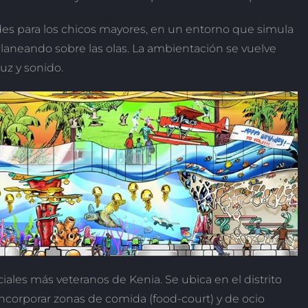
des para los chicos mayores, en un entorno que simula
 planeando sobre las olas. La ambientación se vuelve
uz y sonido.
iales más veteranos de Kenia. Se ubica en el distrito
incorporar zonas de comida (food-court) y de ocio