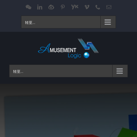
跳
WeChat
LinkedIn
Weibo
Pinterest
Youku
Vimeo
Phone
电
邮
过
内
转至...
容
转至...