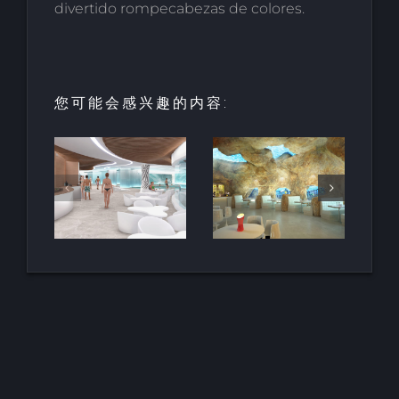
divertido rompecabezas de colores.
您可能会感兴趣的内容:
园中
用于亲水建
天然梯田泳
和养
筑的室内人
池
空间
造岩石