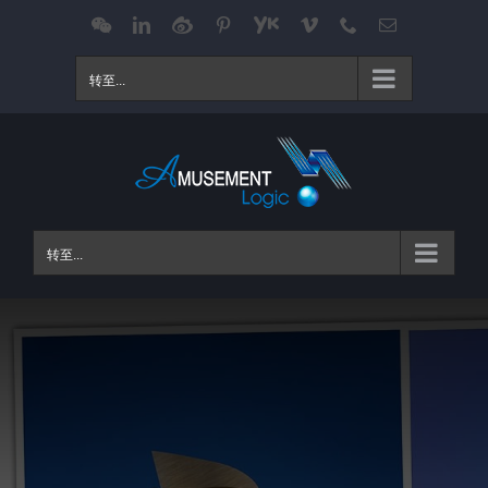
跳
WeChat
LinkedIn
Weibo
Pinterest
Youku
Vimeo
Phone
电
邮
过
内
转至...
容
转至...