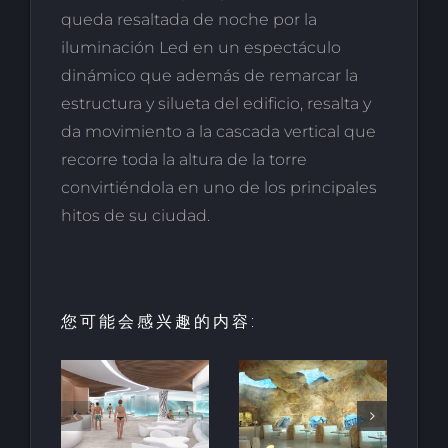
queda resaltada de noche por la
iluminación Led en un espectáculo
dinámico que además de remarcar la
estructura y silueta del edificio, resalta y
da movimiento a la cascada vertical que
recorre toda la altura de la torre
convirtiéndola en uno de los principales
hitos de su ciudad.
您可能会感兴趣的内容:
园中
用于亲水建
天然梯田泳
和养
筑的室内人
池
空间
造岩石