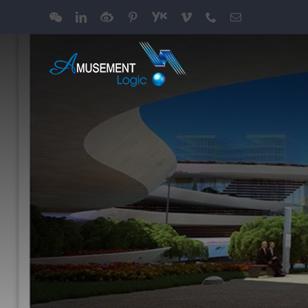
跳
WeChat
LinkedIn
Weibo
Pinterest
Youku
Vimeo
Phone
电
过
邮
内
容