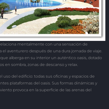
e relaciona mentalmente con una sensación de
a el aventurero después de una dura jornada de viaje.
que alberga en su interior un auténtico oasis, dotado
s en sombra, zonas de descanso y relax.
l uso del edificio: todas sus oficinas y espacios de
rentes plataformas del oasis. Sus formas dinámicas y
 viento provoca en la superficie de las arenas del