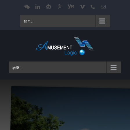
跳
WeChat
LinkedIn
Weibo
Pinterest
Youku
Vimeo
Phone
电
邮
过
内
转至...
容
转至...