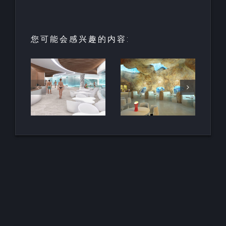
您可能会感兴趣的内容:
园中
用于亲水建
天然梯田泳
和养
筑的室内人
池
空间
造岩石