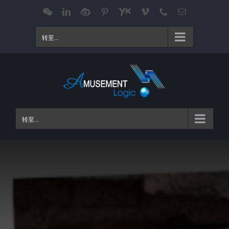
跳
WeChat
LinkedIn
Weibo
Pinterest
Youku
Vimeo
Phone
电
邮
过
内
转至...
容
转至...