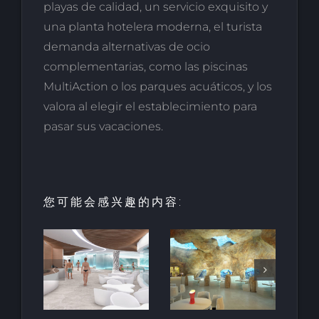
playas de calidad, un servicio exquisito y
una planta hotelera moderna, el turista
demanda alternativas de ocio
complementarias, como las piscinas
MultiAction o los parques acuáticos, y los
valora al elegir el establecimiento para
pasar sus vacaciones.
您可能会感兴趣的内容:
园中
用于亲水建
天然梯田泳
和养
筑的室内人
池
空间
造岩石