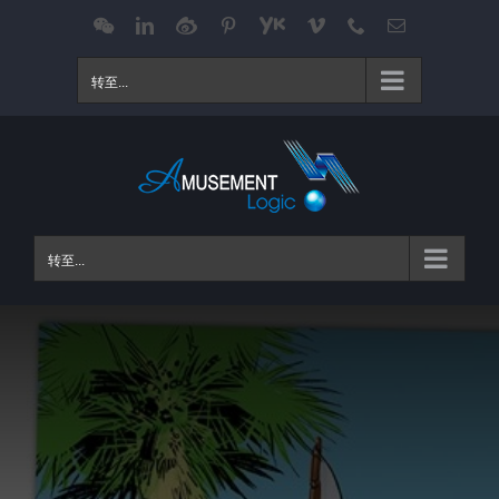
跳
WeChat
LinkedIn
Weibo
Pinterest
Youku
Vimeo
Phone
电
邮
过
内
转至...
容
转至...