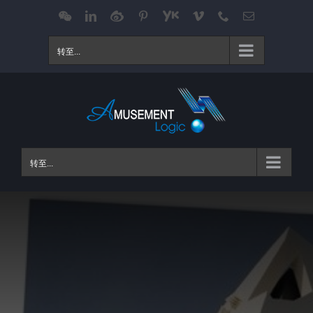
跳
WeChat
LinkedIn
Weibo
Pinterest
Youku
Vimeo
Phone
电
邮
过
内
转至...
容
转至...