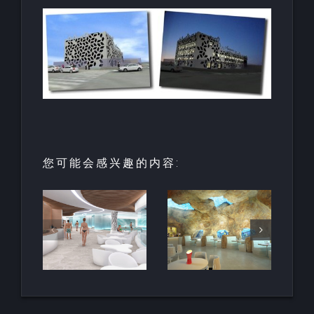
您可能会感兴趣的内容:
园中
用于亲水建
天然梯田泳
和养
筑的室内人
池
空间
造岩石