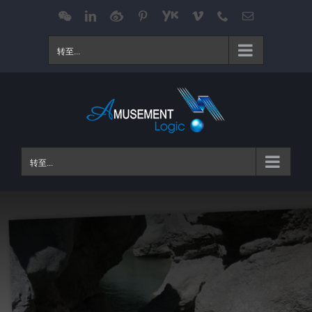
跳
WeChat
LinkedIn
Weibo
Pinterest
Youku
Vimeo
Phone
电
邮
过
内
转至...
容
转至...