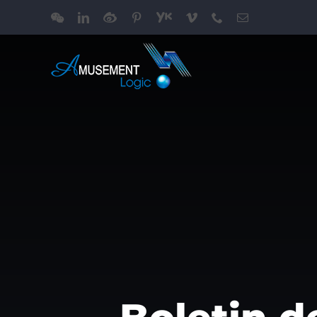
跳
WeChat
LinkedIn
Weibo
Pinterest
Youku
Vimeo
Phone
电
过
邮
内
容