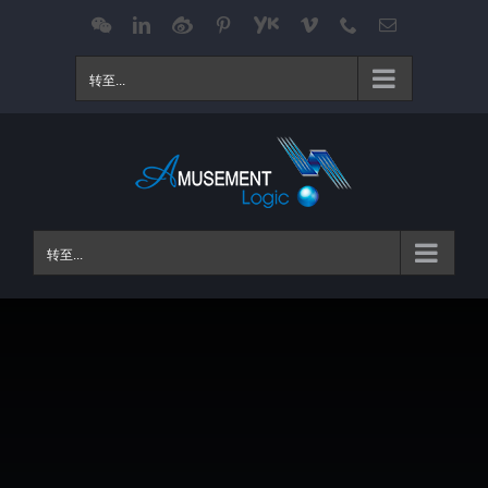
跳
WeChat
LinkedIn
Weibo
Pinterest
Youku
Vimeo
Phone
电
邮
过
内
转至...
容
转至...