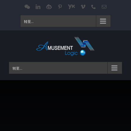
跳
WeChat
LinkedIn
Weibo
Pinterest
Youku
Vimeo
Phone
电
邮
过
内
转至...
容
转至...