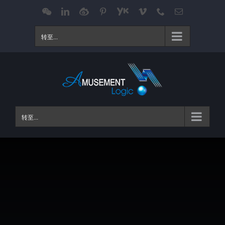
跳
WeChat
LinkedIn
Weibo
Pinterest
Youku
Vimeo
Phone
电
邮
过
内
转至...
容
转至...