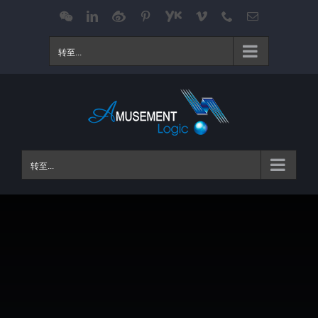
跳
WeChat
LinkedIn
Weibo
Pinterest
Youku
Vimeo
Phone
电
邮
过
内
转至...
容
转至...