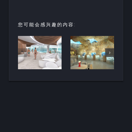
您可能会感兴趣的内容:
园中
用于亲水建
天然梯田泳
和养
筑的室内人
池
空间
造岩石