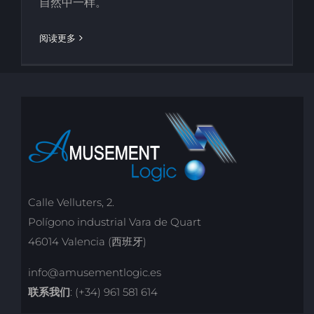
自然中一样。
阅读更多
Calle Velluters, 2.
Polígono industrial Vara de Quart
46014 Valencia (西班牙)
info@amusementlogic.es
联系我们
:
(+34) 961 581 614