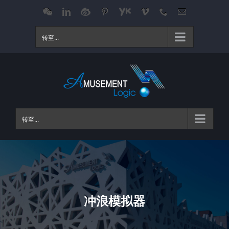
跳
WeChat
LinkedIn
Weibo
Pinterest
Youku
Vimeo
Phone
电
邮
过
内
转至...
容
转至...
冲浪模拟器