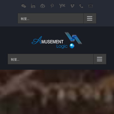
跳
WeChat
LinkedIn
Weibo
Pinterest
Youku
Vimeo
Phone
电
邮
过
内
转至...
容
转至...