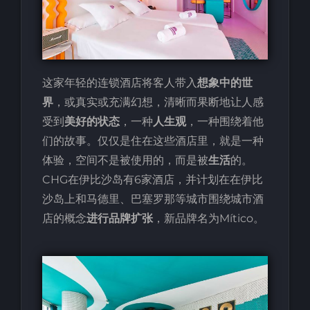
这家年轻的连锁酒店将客人带入
想象中的世
界
，或真实或充满幻想，清晰而果断地让人感
受到
美好的状态
，一种
人生观
，一种围绕着他
们的故事。仅仅是住在这些酒店里，就是一种
体验，空间不是被使用的，而是被
生活
的。
CHG在伊比沙岛有6家酒店，并计划在在伊比
沙岛上和马德里、巴塞罗那等城市围绕城市酒
店的概念
进行品牌扩张
，新品牌名为Mítico。