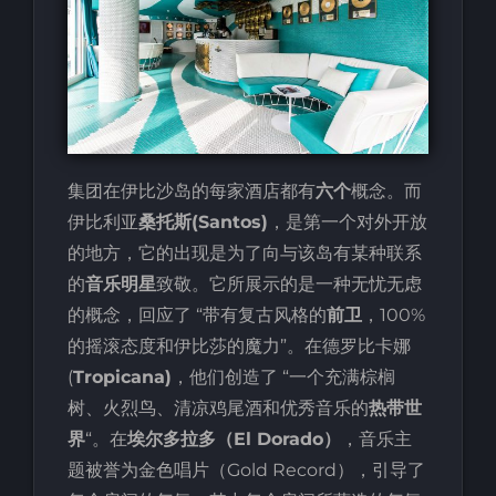
集团在伊比沙岛的每家酒店都有
六个
概念。而
伊比利亚
桑托斯(Santos)
，是第一个对外开放
的地方，它的出现是为了向与该岛有某种联系
的
音乐明星
致敬。它所展示的是一种无忧无虑
的概念，回应了 “带有复古风格的
前卫
，100%
的摇滚态度和伊比莎的魔力”。在德罗比卡娜
(
Tropicana)
，他们创造了 “一个充满棕榈
树、火烈鸟、清凉鸡尾酒和优秀音乐的
热带世
界
“。在
埃尔多拉多（El Dorado）
，音乐主
题被誉为金色唱片（Gold Record），引导了