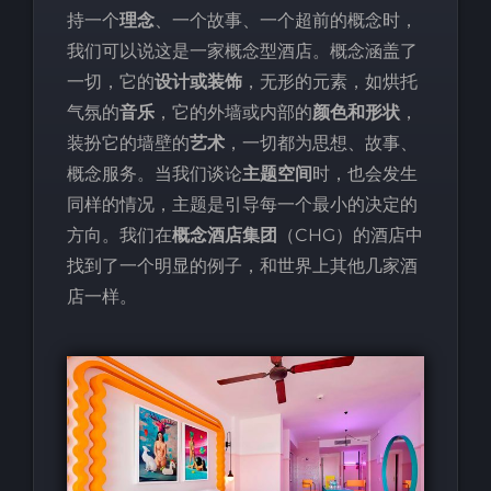
持一个
理念
、一个故事、一个超前的概念时，
我们可以说这是一家概念型酒店。概念涵盖了
一切，它的
设计或装饰
，无形的元素，如烘托
气氛的
音乐
，它的外墙或内部的
颜色和形状
，
装扮它的墙壁的
艺术
，一切都为思想、故事、
概念服务。当我们谈论
主题空间
时，也会发生
同样的情况，主题是引导每一个最小的决定的
方向。我们在
概念酒店集团
（CHG）的酒店中
找到了一个明显的例子，和世界上其他几家酒
店一样。