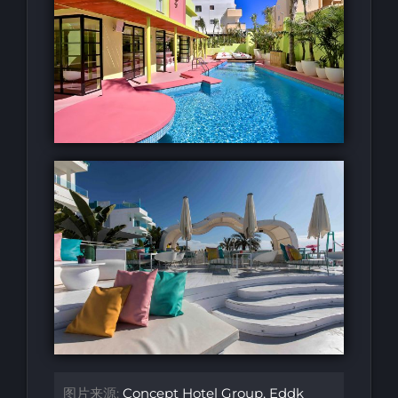
图片来源:
Concept Hotel Group
,
Eddk