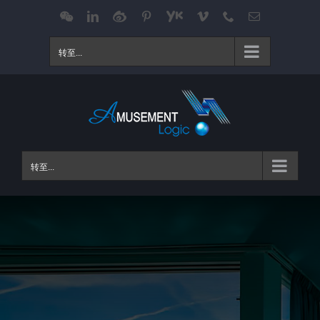
跳
WeChat
LinkedIn
Weibo
Pinterest
Youku
Vimeo
Phone
电
邮
过
内
转至...
容
转至...