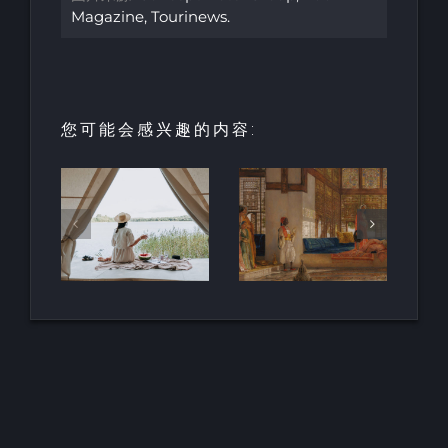
Magazine
,
Tourinews
.
您可能会感兴趣的内容:
I
es的
世界各地的
马尔凯蒂常
营官
建筑：适应
数，都市主
约尔丹
沙特阿拉伯
义的演变
ul
的气候
an ）