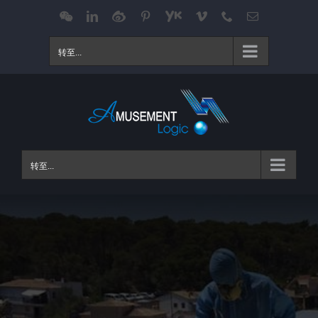
跳
WeChat
LinkedIn
Weibo
Pinterest
Youku
Vimeo
Phone
电
邮
过
内
转至...
容
转至...