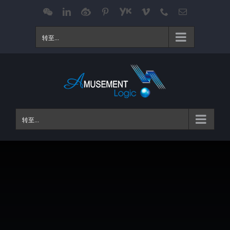
跳
WeChat
LinkedIn
Weibo
Pinterest
Youku
Vimeo
Phone
电
邮
过
内
转至...
容
转至...