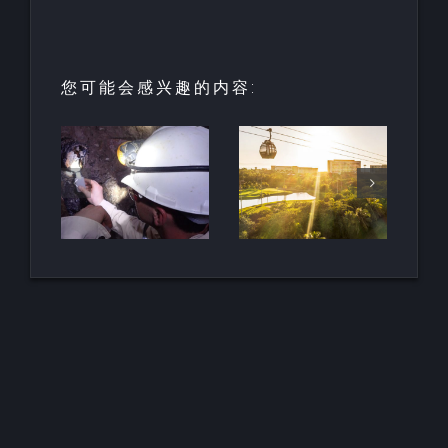
您可能会感兴趣的内容:
酒店和度假
村的创新：
HALO垂直
最古
里维埃拉-纳
移动项目荣
地下
亚里特的新
获LOOP设
南非
巴亚尔塔酒
计奖
店