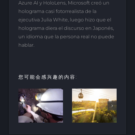
Azure AI y HoloLens, Microsoft creó un
holograma casi fotorrealista de la
ejecutiva Julia White, luego hizo que el
holograma diera el discurso en Japonés,
un idioma que la persona real no puede
hablar.
您可能会感兴趣的内容:
酒店和度假
村的创新：
HALO垂直
最古
里维埃拉-纳
移动项目荣
地下
亚里特的新
获LOOP设
南非
巴亚尔塔酒
计奖
店