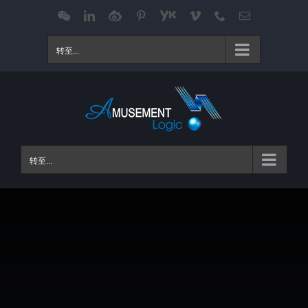
跳
WeChat
LinkedIn
Weibo
Pinterest
Youku
Vimeo
Phone
电
邮
过
内
转至...
容
转至...