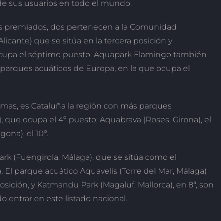
 de sus usuarios en todo el mundo.
es premiados, dos pertenecen a la Comunidad
licante) que se sitúa en la tercera posición y
cupa el séptimo puesto. Aquapark Flamingo también
 parques acuáticos de Europa, en la que ocupa el
omas, es Cataluña la región con más parques
), que ocupa el 4º puesto; Aquabrava (Roses, Girona), el
gona), el 10º.
ark (Fuengirola, Málaga), que se sitúa como el
El parque acuático Aquavelis (Torre del Mar, Málaga)
 posición, y Katmandu Park (Magaluf, Mallorca), en 8ª, son
 entrar en este listado nacional.