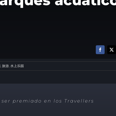
arques acuátic
园
,
旅游
,
水上乐园
 ser premiado en los Travellers