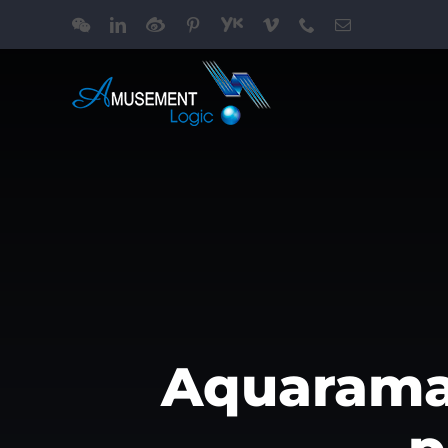
跳
WeChat
LinkedIn
Weibo
Pinterest
Youku
Vimeo
Phone
电
过
邮
内
容
Aquarama s