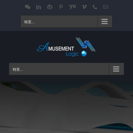
跳
WeChat
LinkedIn
Weibo
Pinterest
Youku
Vimeo
Phone
电
邮
过
内
转至...
容
转至...