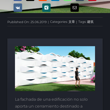
Categories:
文章
Tags:
建筑
Published On: 25.06.2019
|
|
La fachada de una edificación no solo
aporta un cerramiento destinado a